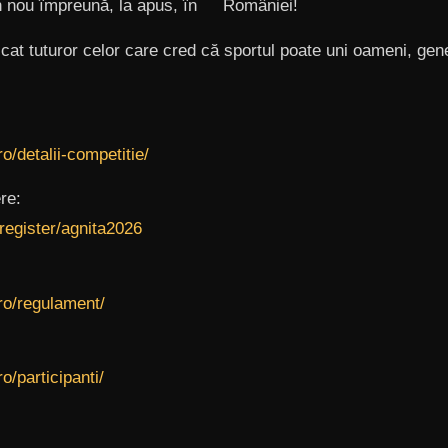
n nou împreună, la apus, în
României!
at tuturor celor care cred că sportul poate uni oameni, gener
ro/detalii-competitie/
re:
/register/agnita2026
.ro/regulament/
ro/participanti/