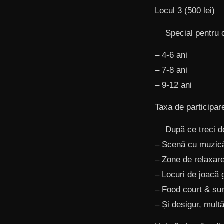
Locul 3 (500 lei)
Special pentru c
– 4-6 ani
– 7-8 ani
– 9-12 ani
Taxa de participare
După ce treci de
– Scenă cu muzică
– Zone de relaxar
– Locuri de joacă g
– Food court & sur
– Și desigur, mult