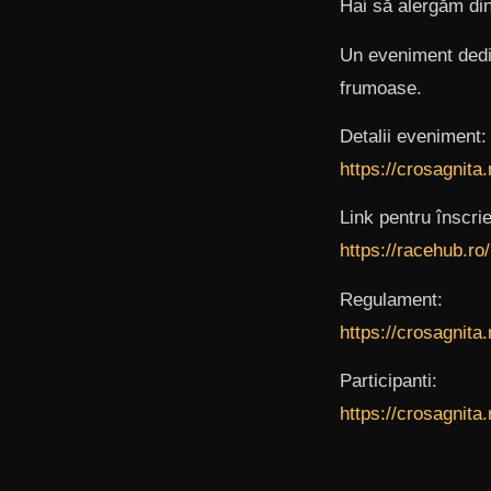
Hai să alergăm di
Un eveniment dedic
frumoase.
Detalii eveniment:
https://crosagnita.
Link pentru înscrie
https://racehub.ro
Regulament:
https://crosagnita
Participanti:
https://crosagnita.