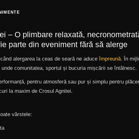
NIMENTE
ei – O plimbare relaxată, necronometrată
fie parte din eveniment fără să alerge
e când alergarea la ceas de seară ne aduce
împreună
. În mij
, unde comunitatea, sportul și bucuria mișcării se întâlnesc.
performanță, pentru atmosferă sau pur și simplu pentru plăcer
uri la maxim de Crosul Agnitei.
oate vârstele:
ta