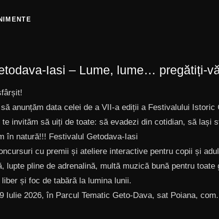
NIMENTE
etodava-Iasi – Lume, lume… pregătiți-vă
fârșit!
să anunțăm data celei de a VII-a ediții a Festivalului Istoric
e te invităm să uiți de toate: să evadezi din cotidian, să lași s
m în natură!!! Festivalul Getodava-Iasi
concursuri cu premii și ateliere interactive pentru copii și adul
, lupte pline de adrenalină, multă muzică bună pentru toate 
iber și foc de tabără la lumina lunii.
 Iulie 2026, în Parcul Tematic Geto-Dava, sat Poiana, com.