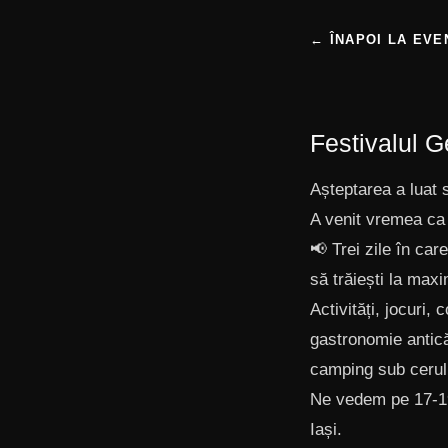
← ÎNAPOI LA EVE
Festivalul G
Așteptarea a luat s
A venit vremea ca 
📢 Trei zile în car
să trăiești la maxi
Activități, jocuri, 
gastronomie antică
camping sub cerul l
Ne vedem pe 17-19
Iași.