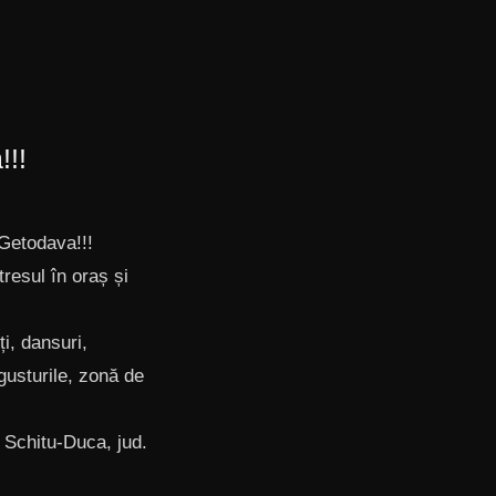
!!!
 Getodava!!!
tresul în oraș și
ți, dansuri,
gusturile, zonă de
 Schitu-Duca, jud.