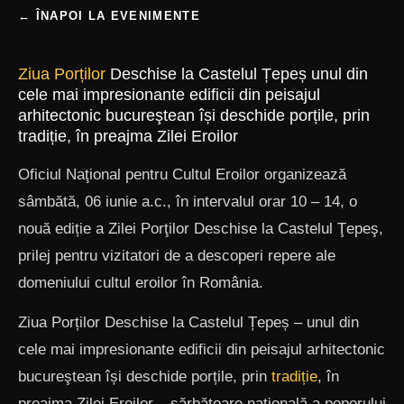
← ÎNAPOI LA EVENIMENTE
Ziua Porților
Deschise la Castelul Țepeș unul din
cele mai impresionante edificii din peisajul
arhitectonic bucureştean își deschide porțile, prin
tradiție, în preajma Zilei Eroilor
Oficiul Naţional pentru Cultul Eroilor organizează
sâmbătă, 06 iunie a.c., în intervalul orar 10 – 14, o
nouă ediție a Zilei Porţilor Deschise la Castelul Ţepeş,
prilej pentru vizitatori de a descoperi repere ale
domeniului cultul eroilor în România.
Ziua Porților Deschise la Castelul Țepeș – unul din
cele mai impresionante edificii din peisajul arhitectonic
bucureştean își deschide porțile, prin
tradiție
, în
preajma Zilei Eroilor – sărbătoare naţională a poporului