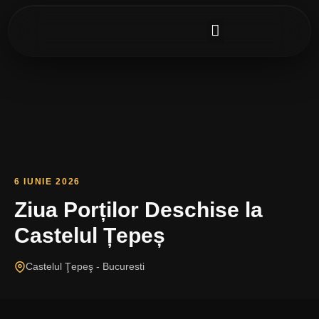
PORTOFOLIU FOTO
DESCARCĂ IMAGINI
6 IUNIE 2026
Ziua Porților Deschise la
Castelul Țepeș
Castelul Ţepeş - Bucuresti